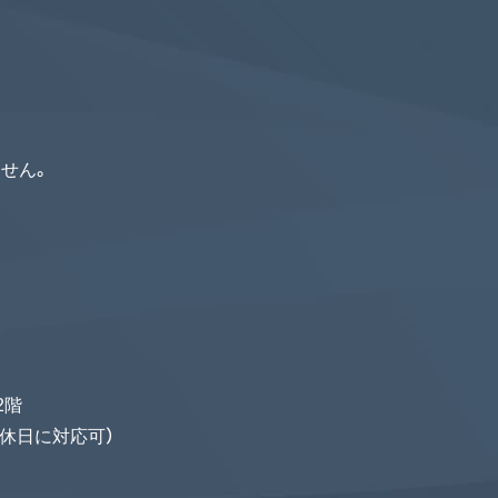
。
せん。
2階
ば休日に対応可）